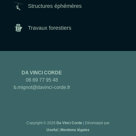
Structures éphémères
Travaux forestiers
DA VINCI CORDE
06 69 77 95 48
b.mignot@davinci-corde.fr
Copyright © 2026
Da Vinci Corde
|
Développé par
Useful
|
Mentions légales